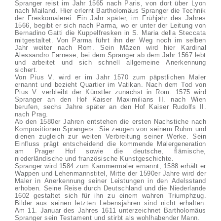
Spranger reist im Jahr 1565 nach Paris, von dort über Lyon
nach Mailand. Hier erlernt Bartholomäus Spranger die Technik
der Freskomalerei. Ein Jahr später, im Frühjahr des Jahres
1566, begibt er sich nach Parma, wo er unter der Leitung von
Bernadino Gatti die Kuppelfresken in S. Maria della Steccata
mitgestaltet. Von Parma führt ihn der Weg noch im selben
Jahr weiter nach Rom. Sein Mäzen wird hier Kardinal
Alessandro Farnese, bei dem Spranger ab dem Jahr 1567 lebt
und arbeitet und sich schnell allgemeine Anerkennung
sichert.
Von Pius V. wird er im Jahr 1570 zum päpstlichen Maler
ernannt und bezieht Quartier im Vatikan. Nach dem Tod von
Pius V. verbleibt der Künstler zunächst in Rom. 1575 wird
Spranger an den Hof Kaiser Maximilians II. nach Wien
berufen, sechs Jahre später an den Hof Kaiser Rudolfs II.
nach Prag.
Ab den 1580er Jahren entstehen die ersten Nachstiche nach
Kompositionen Sprangers. Sie zeugen von seinem Ruhm und
dienen zugleich zur weiten Verbreitung seiner Werke. Sein
Einfluss prägt entscheidend die kommende Malergeneration
am Prager Hof sowie die deutsche, flämische,
niederländische und französische Kunstgeschichte.
Spranger wird 1584 zum Kammermaler ernannt, 1588 erhält er
Wappen und Lehenmannstitel, Mitte der 1590er Jahre wird der
Maler in Anerkennung seiner Leistungen in den Adelsstand
erhoben. Seine Reise durch Deutschland und die Niederlande
1602 gestaltet sich für ihn zu einem wahren Triumphzug.
Bilder aus seinen letzten Lebensjahren sind nicht erhalten.
Am 11. Januar des Jahres 1611 unterzeichnet Bartholomäus
Spranger sein Testament und stirbt als wohlhabender Mann.